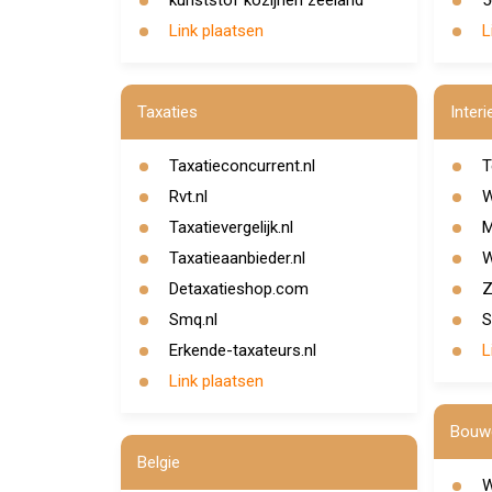
kunststof kozijnen zeeland
5
Link plaatsen
L
Taxaties
Interi
Taxatieconcurrent.nl
T
Rvt.nl
W
Taxatievergelijk.nl
M
Taxatieaanbieder.nl
W
Detaxatieshop.com
Z
Smq.nl
S
Erkende-taxateurs.nl
L
Link plaatsen
Bouwe
Belgie
W