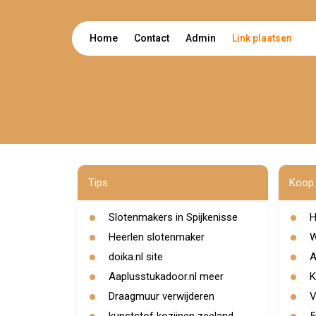
Home
Contact
Admin
Link plaatsen
Tips
Koop 
Slotenmakers in Spijkenisse
H
Heerlen slotenmaker
W
doika.nl site
A
Aaplusstukadoor.nl meer
K
Draagmuur verwijderen
V