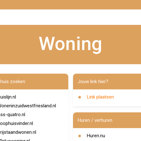
Woning
huis zoeken
Jouw link hier?
uislijn.nl
Link plaatsen
oneninzuidwestfriesland.nl
ss-quatro.nl
Huren / verhuren
oophuisvinder.nl
rijstaandwonen.nl
Huren.nu