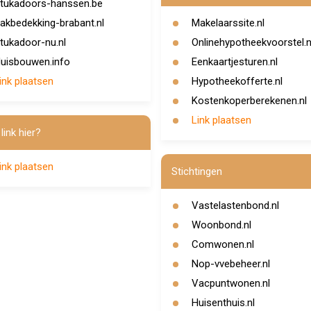
tukadoors-hanssen.be
akbedekking-brabant.nl
Makelaarssite.nl
tukadoor-nu.nl
Onlinehypotheekvoorstel.n
uisbouwen.info
Eenkaartjesturen.nl
ink plaatsen
Hypotheekofferte.nl
Kostenkoperberekenen.nl
Link plaatsen
link hier?
ink plaatsen
Stichtingen
Vastelastenbond.nl
Woonbond.nl
Comwonen.nl
Nop-vvebeheer.nl
Vacpuntwonen.nl
Huisenthuis.nl