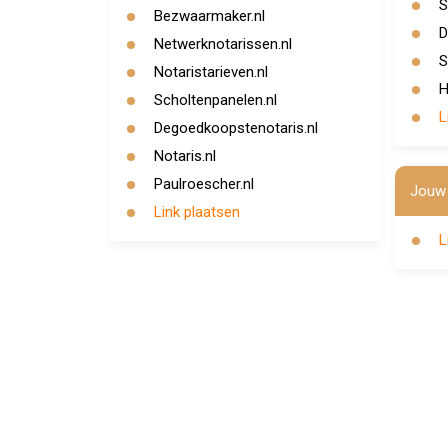
S
Bezwaarmaker.nl
D
Netwerknotarissen.nl
S
Notaristarieven.nl
H
Scholtenpanelen.nl
L
Degoedkoopstenotaris.nl
Notaris.nl
Paulroescher.nl
Jouw 
Link plaatsen
L