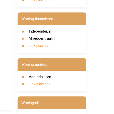
Link plaatsen
Woning financieren
Independer.nl
Milieucentraal.nl
Link plaatsen
Woning aanbod
Vesteda.com
Link plaatsen
Woningruil