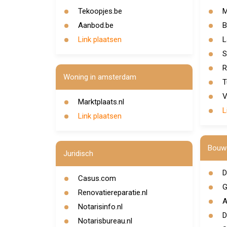
Tekoopjes.be
M
Aanbod.be
B
Link plaatsen
L
S
R
Woning in amsterdam
T
V
Marktplaats.nl
L
Link plaatsen
Bouw
Juridisch
D
Casus.com
G
Renovatiereparatie.nl
A
Notarisinfo.nl
D
Notarisbureau.nl