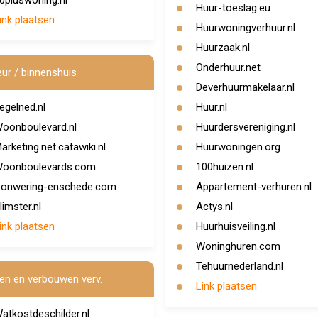
0pluswoning.nl
Huur-toeslag.eu
ink plaatsen
Huurwoningverhuur.nl
Huurzaak.nl
Onderhuur.net
eur / binnenshuis
Deverhuurmakelaar.nl
egelned.nl
Huur.nl
oonboulevard.nl
Huurdersvereniging.nl
arketing.net.catawiki.nl
Huurwoningen.org
oonboulevards.com
100huizen.nl
onwering-enschede.com
Appartement-verhuren.nl
limster.nl
Actys.nl
ink plaatsen
Huurhuisveiling.nl
Woninghuren.com
Tehuurnederland.nl
n en verbouwen verv.
Link plaatsen
atkostdeschilder.nl