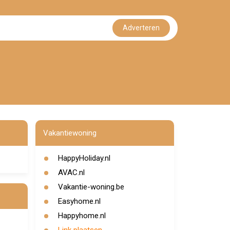
Adverteren
Vakantiewoning
HappyHoliday.nl
AVAC.nl
Vakantie-woning.be
Easyhome.nl
Happyhome.nl