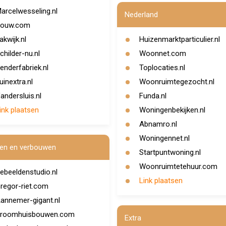
arcelwesseling.nl
Nederland
ouw.com
akwijk.nl
Huizenmarktparticulier.nl
childer-nu.nl
Woonnet.com
enderfabriek.nl
Toplocaties.nl
uinextra.nl
Woonruimtegezocht.nl
andersluis.nl
Funda.nl
ink plaatsen
Woningenbekijken.nl
Abnamro.nl
Woningennet.nl
en en verbouwen
Startpuntwoning.nl
Woonruimtetehuur.com
ebeeldenstudio.nl
Link plaatsen
regor-riet.com
annemer-gigant.nl
roomhuisbouwen.com
Extra